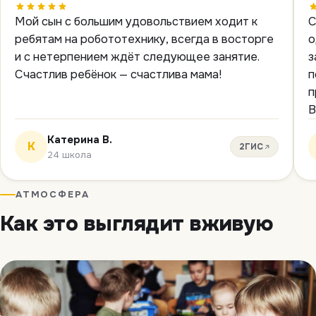
Скидка составляет 10% от стоимости абонемента.
Мой сын с большим удовольствием ходит к
С
ребятам на робототехнику, всегда в восторге
о
и с нетерпением ждёт следующее занятие.
з
Счастлив ребёнок — счастлива мама!
п
п
В
Катерина В.
К
2ГИС
24 школа
АТМОСФЕРА
Как это выглядит вживую