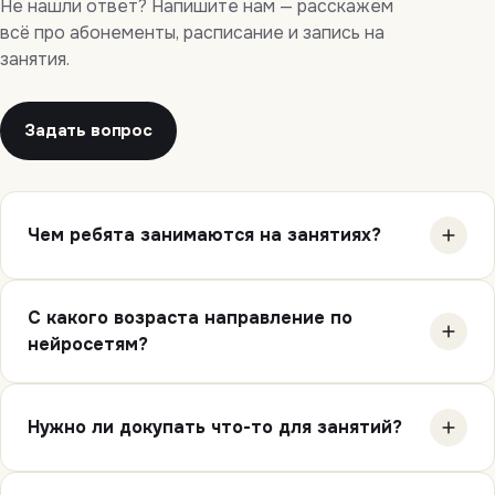
Не нашли ответ? Напишите нам — расскажем
всё про абонементы, расписание и запись на
занятия.
Задать вопрос
Чем ребята занимаются на занятиях?
Это зависит от направления. На робототехнике
собирают механизмы и роботов из LEGO
С какого возраста направление по
Education, изучают датчики и моторы, осваивают
нейросетям?
основы программирования. На направлении
Направление по нейросетям, коду и цифровому
нейросетей программируют, создают
творчеству рекомендуем с 9–10 лет — когда
изображения, видео, музыку и другие проекты с
Нужно ли докупать что-то для занятий?
ребёнок уверенно читает и печатает.
помощью ИИ. И там, и там ребята работают над
Робототехникой можно заниматься с 4 лет.
собственными проектами.
Ничего дополнительно покупать для занятий не