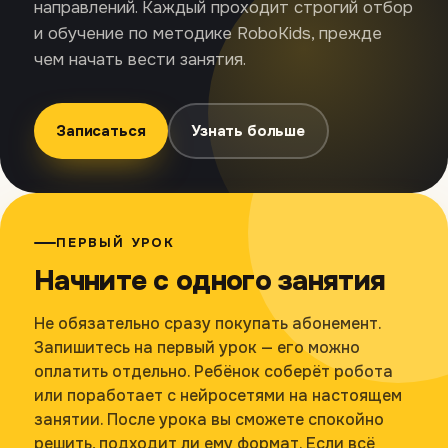
направлений. Каждый проходит строгий отбор
и обучение по методике RoboKids, прежде
чем начать вести занятия.
Записаться
Узнать больше
ПЕРВЫЙ УРОК
Начните с одного занятия
Не обязательно сразу покупать абонемент.
Запишитесь на первый урок — его можно
оплатить отдельно. Ребёнок соберёт робота
или поработает с нейросетями на настоящем
занятии. После урока вы сможете спокойно
решить, подходит ли ему формат. Если всё