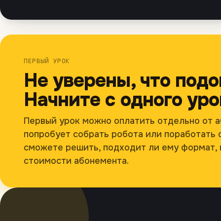
ПЕРВЫЙ УРОК
Не уверены, что под
Начните с одного уро
Первый урок можно оплатить отдельно от а
попробует собрать робота или поработать с
сможете решить, подходит ли ему формат, 
стоимости абонемента.