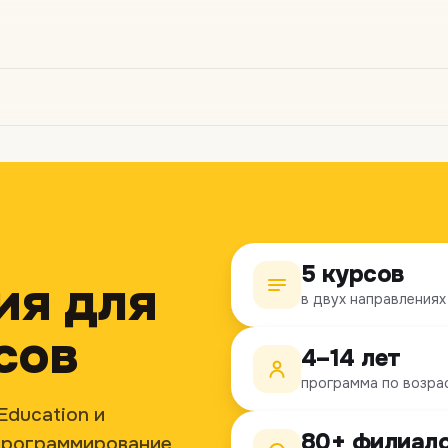
5 курсов
ия для
в двух направлениях
сов
4–14 лет
программа по возра
Education и
80+ филиал
: программирование