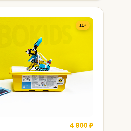
11+
4 800 ₽