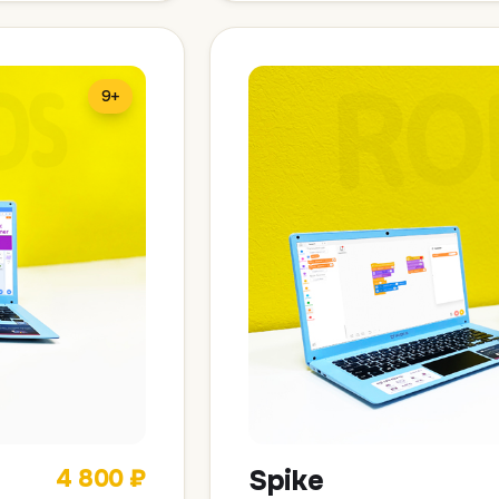
9+
4 800 ₽
Spike