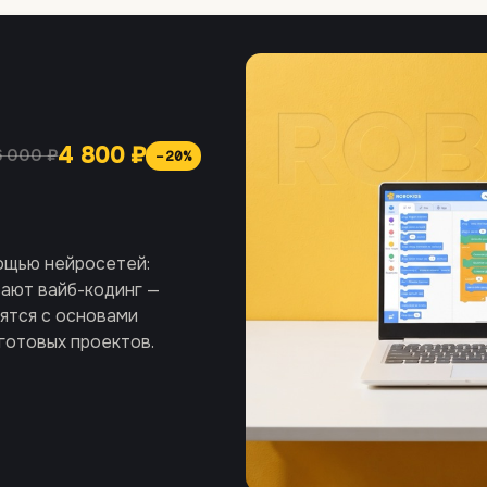
4 800 ₽
6 000 ₽
−20%
мощью нейросетей:
вают вайб-кодинг —
мятся с основами
готовых проектов.