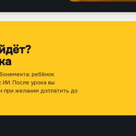
ойдёт?
ка
бонемента: ребёнок
 ИИ. После урока вы
и при желании доплатить до