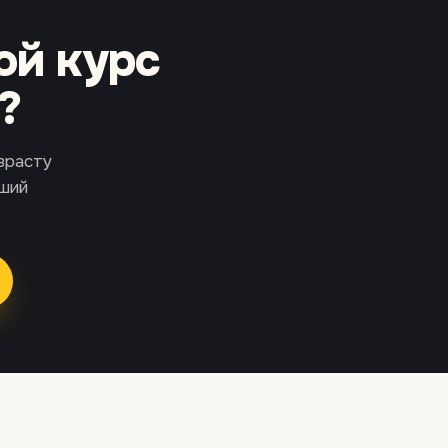
ой курс
?
зрасту
йший