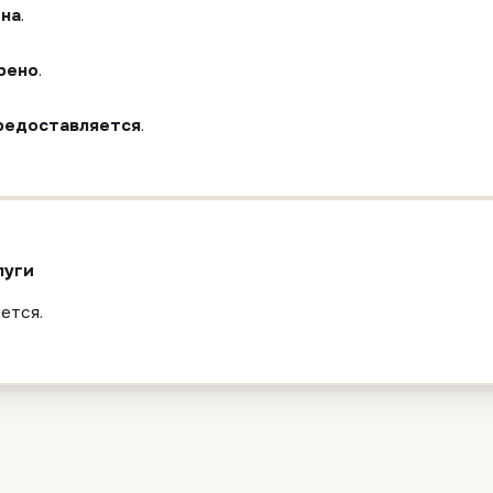
на
.
рено
.
редоставляется
.
луги
ется.